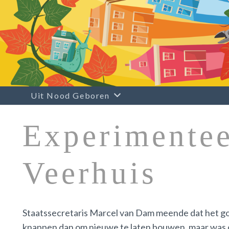
Uit Nood Geboren
Experimentee
Veerhuis
Staatssecretaris Marcel van Dam meende dat het g
knappen dan om nieuwe te laten bouwen, maar was da