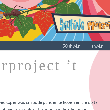
50.shwj.nl
shwj.nl
rproject ’t
oedkoper was om oude panden te kopen en die op te
t wel zo? En als dat zo was, hadden de jonge