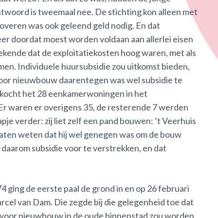
twoord is tweemaal nee. De stichting kon alleen met
overen was ook geleend geld nodig. En dat
eer doordat moest worden voldaan aan allerlei eisen
tekende dat de exploitatiekosten hoog waren, met als
men. Individuele huursubsidie zou uitkomst bieden,
 Voor nieuwbouw daarentegen was wel subsidie te
73 kocht het 28 eenkamerwoningen in het
 waren er overigens 35, de resterende 7 werden
je verder: zij liet zelf een pand bouwen: ’t Veerhuis
laten weten dat hij wel genegen was om de bouw
r daarom subsidie voor te verstrekken, en dat
4 ging de eerste paal de grond in en op 26 februari
cel van Dam. Die zegde bij die gelegenheid toe dat
 voor nieuwbouw in de oude binnenstad zou worden