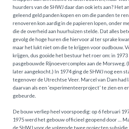
huurders van de SHWJ daar dan ook iets aan? Het an
geleend geld panden kopen en om die panden te ren
renoveren kon aardig in de papieren lopen, onder m
die de overheid aan huurhuizen stelde. Dat alles be
gevolg de hoge huren die hiervoor al ter sprake kwa
maar het lukt niet om die te krijgen voor oudbouw.
krijgen, dus gooide het bestuur het roer om: in 19
pasgebouwde Rijnoevercomplex aan de Morsweg. (Er
later aangekocht.) In 1974 ging de SHWJ nog een stap
tegenover de Utrechtse Veer. Marcel van Dam had 
daarvan als een ‘experimenteerproject’ te zien en e
gebeurde.
De bouw verliep heel voorspoedig: op 6 februari 197
1975 werd het gebouw officieel geopend door … Mar
de SHWJ voor de volgende twee projecten subsidie