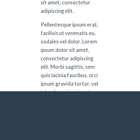
sit amet, consectetur
adipiscing elit.
Pellentesque ipsum erat,
facilisis ut venenatis eu,
sodales vel dolor. Lorem
ipsum dolor sit amet,
consectetur adipiscing
elit. Morbi sagittis, sem
quis lacinia faucibus, orci
ipsum gravida tortor, vel
interdum mi sapien ut
justo. Lorem ipsum dolor
sit amet, consectetur
adipiscing elit. Morbi
sagittis, sem quis lacinia
faucibus, orci ipsum