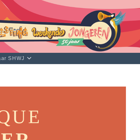
jaar SHWJ
QUE
TER