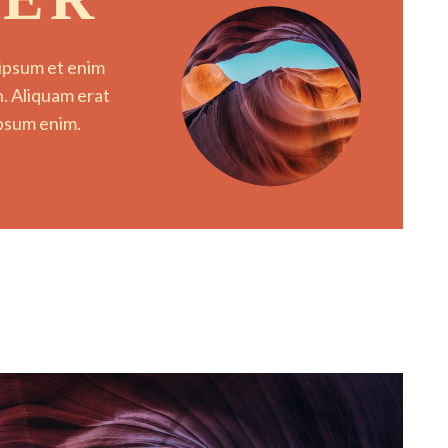
 ipsum et enim
in. Aliquam erat
ipsum enim.