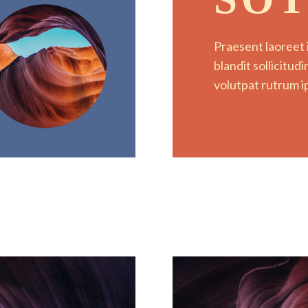
Praesent laoreet
blandit sollicitud
volutpat rutrum 