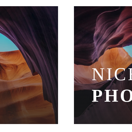
NIC
PH