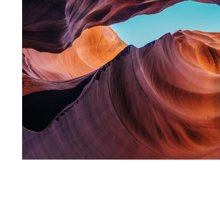
MELETE
Praesent laoreet ipsum et enim blandit sollicitudin. Aliquam
erat volutpat. Curabitur rutrum ipsum enim.