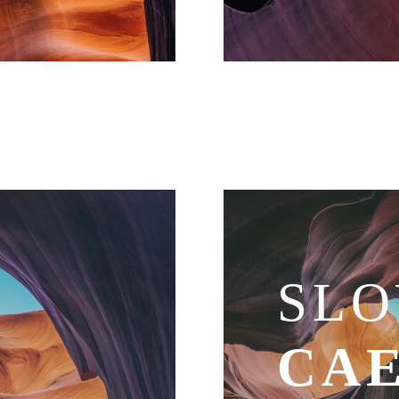
SL
CA