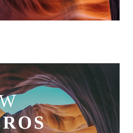
OW
EROS