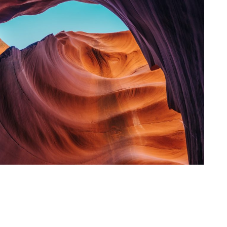
MELETE
Praesent laoreet ipsum et enim blandit sollicitudin. Aliquam
erat volutpat. Curabitur rutrum ipsum enim.